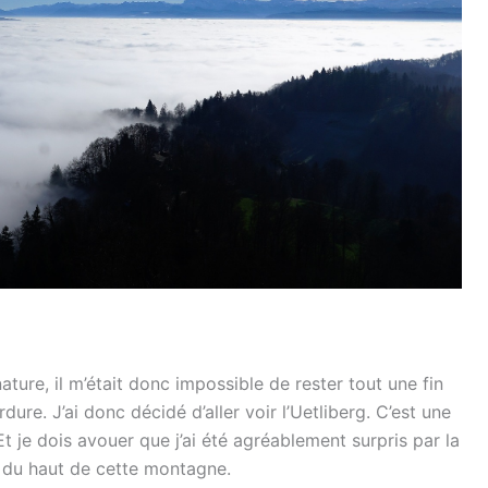
ure, il m’était donc impossible de rester tout une fin
re. J’ai donc décidé d’aller voir l’Uetliberg. C’est une
t je dois avouer que j’ai été agréablement surpris par la
 du haut de cette montagne.